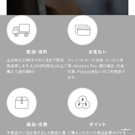
配送・送料
お支払い
土日祝も15時までのご注文で即日
クレジットカード決済、コンビニ決
発送致します。8,800円(税込)以上ご
済、Amazon Pay、銀行振込、代金
購入で送料無料！
引換、Paypay支払いがご利用頂け
ます。
返品・交換
ポイント
不良品やご注文頂きました商品と異
ご購入いただいた商品金額の1％を