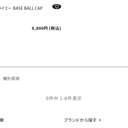
ライミー BASE BALL CAP
8,800
税込
優先度順
6
件中
1
-
6
件表示
索
ブランドから探す