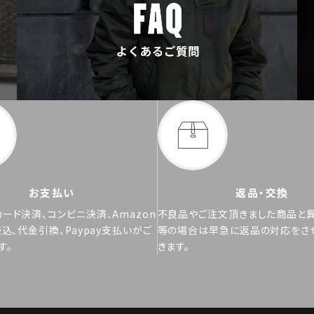
お支払い
返品・交換
ード決済、コンビニ決済、Amazon
不良品やご注文頂きました商品と
振込、代金引換、Paypay支払いがご
等の場合は早急に返品の対応をさ
す。
きます。