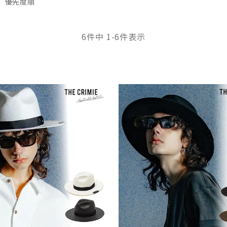
優先度順
6
件中
1
-
6
件表示