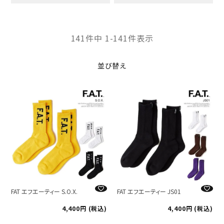
141
件中
1
-
141
件表示
並び替え
FAT エフエーティー S.O.X.
FAT エフエーティー JS01
4,400
税込
4,400
税込