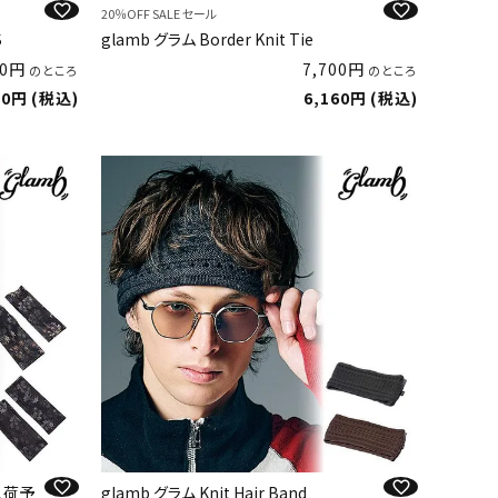
20％OFF SALE セール
S
glamb グラム Border Knit Tie
0
7,700
のところ
のところ
50
税込
6,160
税込
入荷予
glamb グラム Knit Hair Band