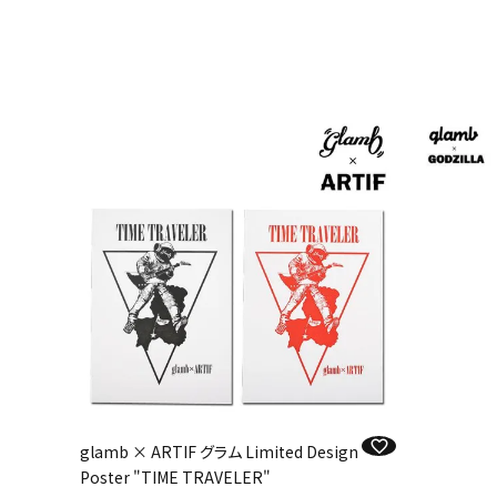
glamb × ARTIF グラム Limited Design
Poster "TIME TRAVELER"