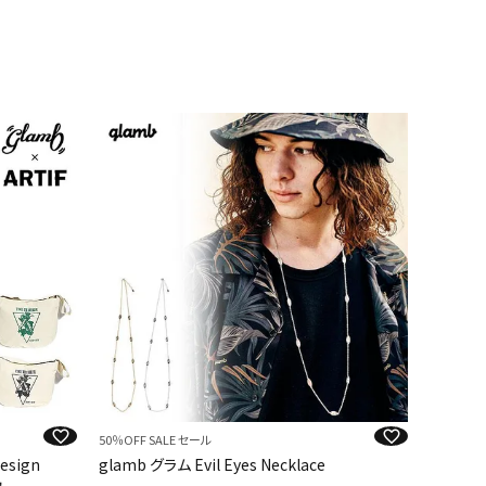
50％OFF SALE セール
esign
glamb グラム Evil Eyes Necklace