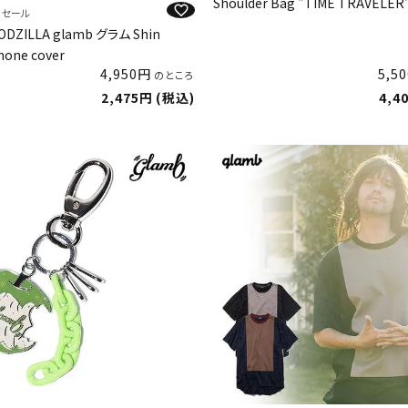
Shoulder Bag "TIME TRAVELER
E セール
DZILLA glamb グラム Shin
hone cover
4,950
5,50
のところ
2,475
税込
4,4