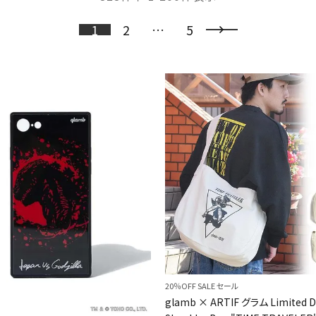
1
2
…
5
20％OFF SALE セール
glamb × ARTIF グラム Limited D