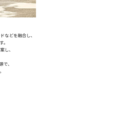
ラッドなどを融合し、
す。
案し、
源で、
。