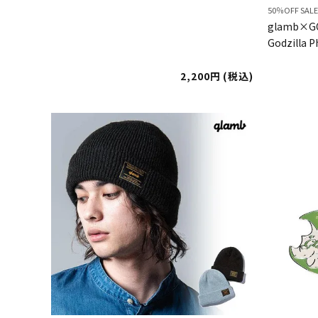
50％OFF SAL
glamb×GO
Godzilla P
2,200
税込