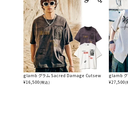
glamb グラム Sacred Damage Cutsew
glamb グ
¥
16,500
¥
27,500
(税込)
(