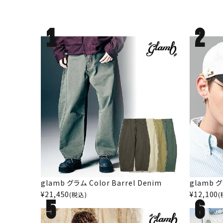
glamb グラム Color Barrel Denim
glamb グ
¥
21,450
¥
12,100
(税込)
(