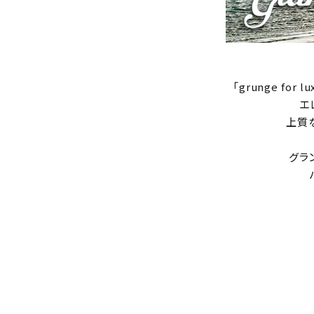
「grunge f
エ
上質
グラ