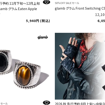
 先行予約 11月下旬～12月上旬
50％OFF SALE セール
glamb グラム Front Switching C
mb グラム Eaten Apple
r
12,10
5,940
税込
6,0
E セール
2026 秋 先行予約 8月上旬～中旬