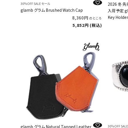
30％OFF SALE セール
2026 冬
glamb グラム Brushed Watch Cap
入荷予定 gla
Key Holde
8,360
のところ
5,852
税込
glamb グラム Natural Tanned Leather
30％OFF SAL