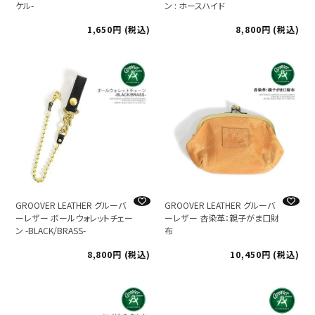
ケル-
ン : ホースハイド
1,650
税込
8,800
税込
GROOVER LEATHER グルーバ
GROOVER LEATHER グルーバ
ーレザー ボールウォレットチェー
ーレザー 杏染革：親子がま口財
ン -BLACK/BRASS-
布
8,800
税込
10,450
税込