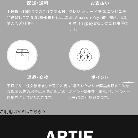
配送・送料
お支払い
土日祝も15時までのご注文で即日
クレジットカード決済、コンビニ決
発送致します。8,800円(税込)以上ご
済、Amazon Pay、銀行振込、代金
購入で送料無料！
引換、Paypay支払いがご利用頂け
ます。
返品・交換
ポイント
不良品やご注文頂きました商品と異
ご購入いただいた商品金額の1％を
なる場合等の場合は早急に返品の
ポイント還元致します。「1ポイント＝
対応をさせていただきます。
1円」でご利用可能です。
ご利用ガイドはこちら