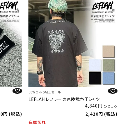
50％OFF SALE セール
LEFLAH レフラー 東京陸弐壱 Tシャツ
4,840
のところ
00
税込
2,420
税込
在庫切れ