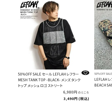
50％OFF SALE セール LEFLAH レフラー
50％OFF SAL
LEFLAH 
MESH TANK TOP -BLACK- メンズ タンク
BEACH SA
トップ メッシュ ロゴ ストリート
6,980
のところ
3,490
税込