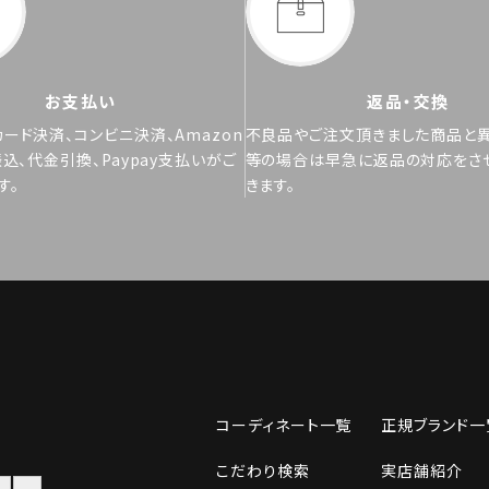
お支払い
返品・交換
ード決済、コンビニ決済、Amazon
不良品やご注文頂きました商品と
振込、代金引換、Paypay支払いがご
等の場合は早急に返品の対応をさ
す。
きます。
コーディネート一覧
正規ブランド一
こだわり検索
実店舗紹介