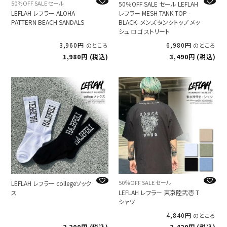
50％OFF SALE セール
50％OFF SALE セール LEFLAH
LEFLAH レフラー ALOHA
レフラー MESH TANK TOP -
PATTERN BEACH SANDALS
BLACK- メンズ タンクトップ メッ
シュ ロゴ ストリート
3,960
6,980
のところ
のところ
1,980
税込
3,490
税込
50％OFF SALE セール
LEFLAH レフラー collegeソック
ス
LEFLAH レフラー 東京陸弐壱 T
シャツ
4,840
のところ
2,200
税込
2,420
税込