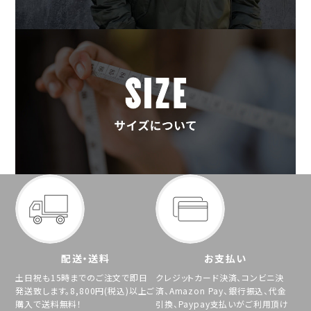
配送・送料
お支払い
土日祝も15時までのご注文で即日
クレジットカード決済、コンビニ決
発送致します。8,800円(税込)以上ご
済、Amazon Pay、銀行振込、代金
購入で送料無料！
引換、Paypay支払いがご利用頂け