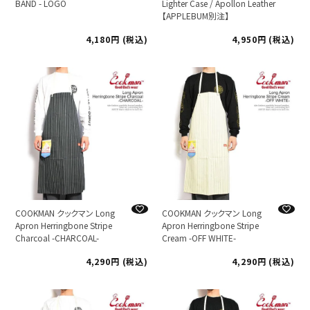
BAND - LOGO
Lighter Case / Apollon Leather
【APPLEBUM別注】
4,180
税込
4,950
税込
COOKMAN クックマン Long
COOKMAN クックマン Long
Apron Herringbone Stripe
Apron Herringbone Stripe
Charcoal -CHARCOAL-
Cream -OFF WHITE-
4,290
税込
4,290
税込