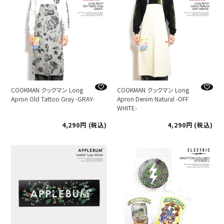
COOKMAN クックマン Long
COOKMAN クックマン Long
Apron Old Tattoo Gray -GRAY-
Apron Denim Natural -OFF
WHITE-
4,290
税込
4,290
税込