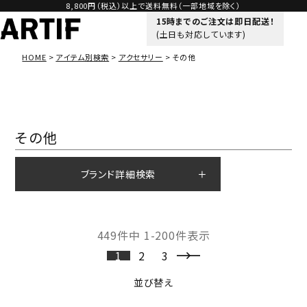
8,800円（税込）以上で送料無料（一部地域を除く）
15時までのご注文は即日配送！
(土日も対応しています)
HOME
アイテム別検索
アクセサリー
その他
その他
ブランド詳細検索
449
件中
1
-
200
件表示
1
2
3
並び替え