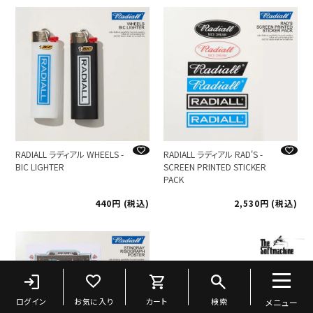
RADIALL ラディアル WHEELS -
RADIALL ラディアル RAD'S -
BIC LIGHTER
SCREEN PRINTED STICKER
PACK
440
税込
2,530
税込