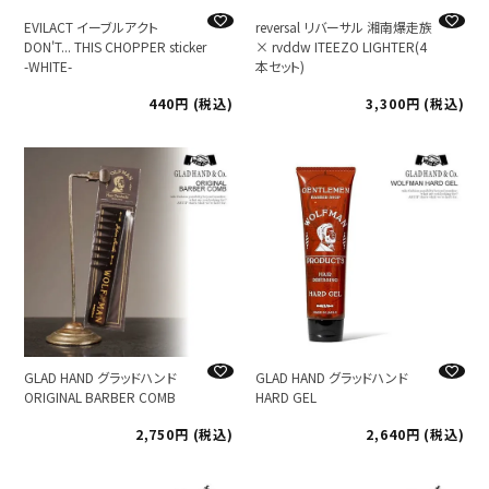
EVILACT イーブルアクト
reversal リバーサル 湘南爆走族
DON'T... THIS CHOPPER sticker
× rvddw ITEEZO LIGHTER(4
-WHITE-
本セット)
440
税込
3,300
税込
GLAD HAND グラッドハンド
GLAD HAND グラッドハンド
ORIGINAL BARBER COMB
HARD GEL
2,750
税込
2,640
税込