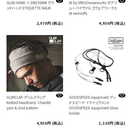
GLAD HAND × DRESSKIN グラ
W by VIRGOwearworks ダブリ
ッドハンド ETIQUETTE BALM
ューバイヴァルゴウェアワークス
W earmuffs
2,970
税込
4,950
税込
GLIMCLAP グリムクラップ
GOODSPEED equipment グッ
Knitted headband -Chenille
ドスピード イクイップメント
yarn & Grid pattern-
GOODSPEED equipment Glass
holder
4,950
税込
1,320
税込