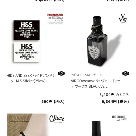
20％OFF SALE セール
HIDE AND SEEK ハイドアンドシ
ーク H&S Sticker(25aw) L
VIRGOwearworks ヴァルゴウェ
アワークス BLACK VEIL
8,580
のところ
660
税込
6,864
税込