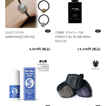
CLUCT クラクト
CRIMIE クライミー THE
SUNNYDALE[CONCHO]
PERFECT ALL IN ONE MENS
FACE OIL
6,050
税込
14,300
税込