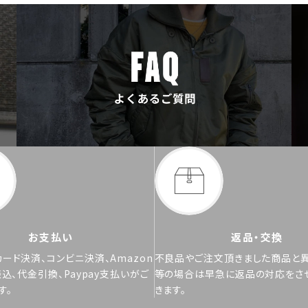
お支払い
返品・交換
ード決済、コンビニ決済、Amazon
不良品やご注文頂きました商品と
振込、代金引換、Paypay支払いがご
等の場合は早急に返品の対応をさ
す。
きます。