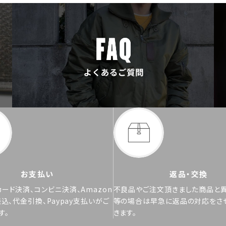
お支払い
返品・交換
ード決済、コンビニ決済、Amazon
不良品やご注文頂きました商品と
振込、代金引換、Paypay支払いがご
等の場合は早急に返品の対応をさ
す。
きます。