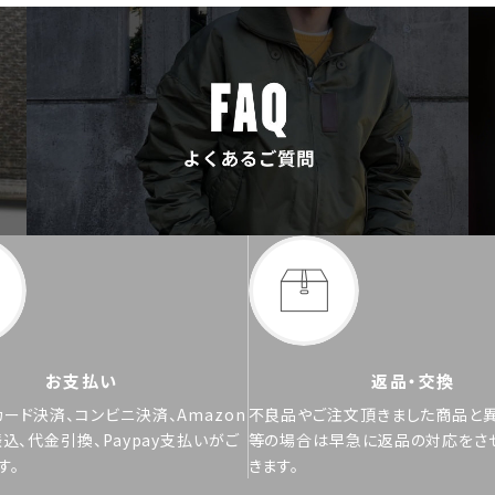
お支払い
返品・交換
ード決済、コンビニ決済、Amazon
不良品やご注文頂きました商品と
振込、代金引換、Paypay支払いがご
等の場合は早急に返品の対応をさ
す。
きます。