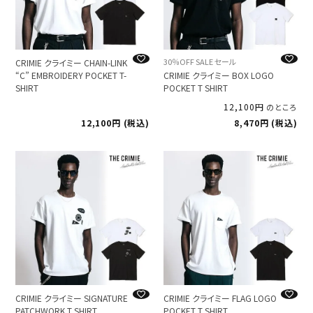
30％OFF SALE セール
CRIMIE クライミー CHAIN-LINK
“C” EMBROIDERY POCKET T-
CRIMIE クライミー BOX LOGO
SHIRT
POCKET T SHIRT
12,100
のところ
12,100
税込
8,470
税込
CRIMIE クライミー SIGNATURE
CRIMIE クライミー FLAG LOGO
PATCHWORK T SHIRT
POCKET T SHIRT