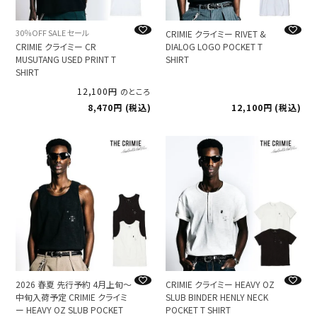
30％OFF SALE セール
CRIMIE クライミー RIVET &
CRIMIE クライミー CR
DIALOG LOGO POCKET T
MUSUTANG USED PRINT T
SHIRT
SHIRT
12,100
のところ
8,470
税込
12,100
税込
2026 春夏 先行予約 4月上旬～
CRIMIE クライミー HEAVY OZ
中旬入荷予定 CRIMIE クライミ
SLUB BINDER HENLY NECK
ー HEAVY OZ SLUB POCKET
POCKET T SHIRT