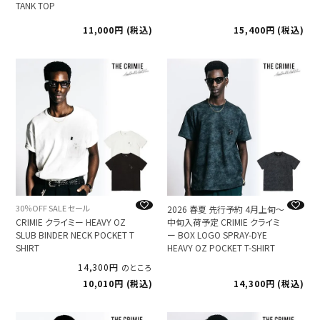
TANK TOP
11,000
税込
15,400
税込
30％OFF SALE セール
2026 春夏 先行予約 4月上旬～
CRIMIE クライミー HEAVY OZ
中旬入荷予定 CRIMIE クライミ
SLUB BINDER NECK POCKET T
ー BOX LOGO SPRAY-DYE
SHIRT
HEAVY OZ POCKET T-SHIRT
14,300
のところ
10,010
税込
14,300
税込