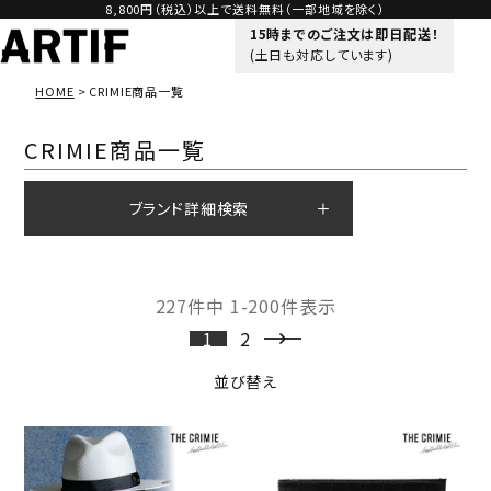
8,800円（税込）以上で送料無料（一部地域を除く）
15時までのご注文は即日配送！
(土日も対応しています)
HOME
CRIMIE商品一覧
CRIMIE商品一覧
ブランド詳細検索
227
件中
1
-
200
件表示
1
2
並び替え