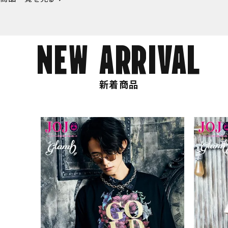
NEW ARRIVAL
新着商品
COACERVATE コアセルベート LI
SHAKA シャカ NEO BUNGY
glamb グラム Penta Leather B
COOKMAN クックマン Chef P
Freewaters フリーウォーター
CALEE キャリー STUDS LEA
NEN LIKE EASY PANTS
racelet
s Short Old Tattoo Gray -
loud9 Slide
R WALLET CHAIN
12,980
(税込)
Y-
6,930
8,800
7,480
17,600
(税込)
(税込)
(税込)
(税込)
6,490
(税込)
商品一覧を見る
商品一覧を見る
商品一覧を見る