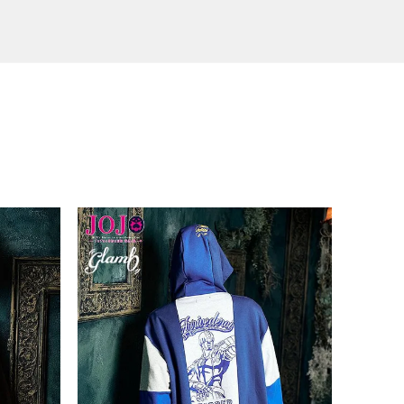
ァルゴウェ
シーン G
 SILVE
COOKMAN クックマン Chef Pant
VANS ヴァンズ Authentic Blac
The Endless Summer エンドレ
orts 2
(SHOWE
s Short Light Leopard Beige -
k/Black/Gum
スサマー TES BUHI KEY HOLDE
BEIGE-
R
7,150
(税込)
7,590
1,320
(税込)
(税込)