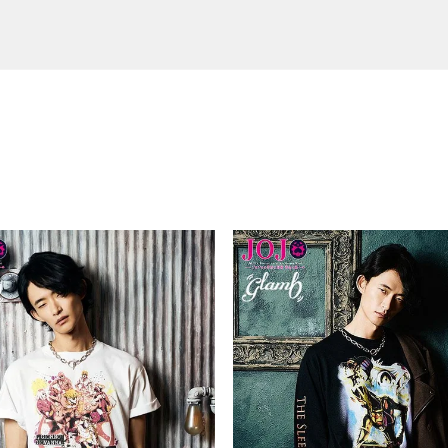
ant
ス C
THE
BEN DAVIS ベンデイビス EXTRA
SHAKA シャカ CHILL OUT SF
GLAD HAND グラッドハンド LEAT
VIRGOwearworks ヴ
SOFTMACHINE ソフトマ
CRIMIE クライミー STONE
GRA
WIDE PANTS -BROWN-
HER PURSE BAG "GLAD POST
アワークス Active Dry Sh
OD SHOWER SANDAL 
R NECKLACE 24KPD
16,500
(税込)
ALS"
6
R SANDAL)
10,780
28,600
(税込)
(税込)
46,200
8,800
5,500
(税込)
(税込)
(税込)