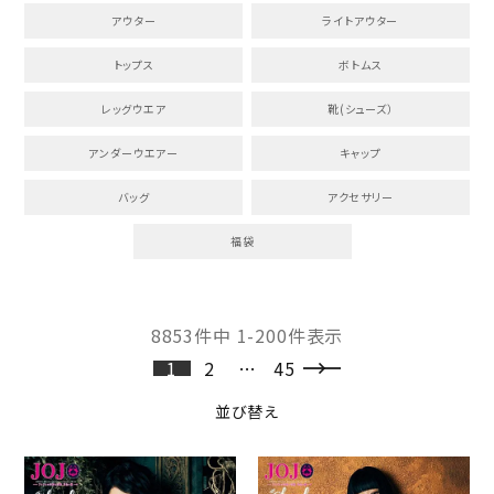
アウター
ライトアウター
トップス
ボトムス
レッグウエア
靴(シューズ）
アンダーウエアー
キャップ
バッグ
アクセサリー
福袋
8853
件中
1
-
200
件表示
1
2
…
45
並び替え