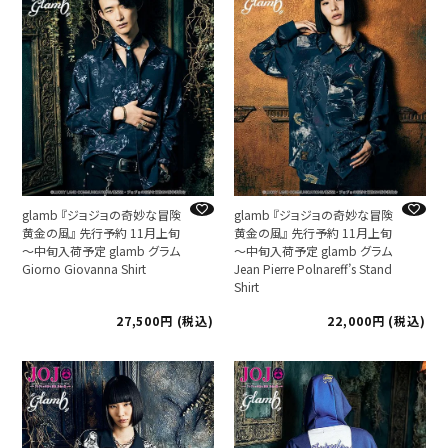
glamb 『ジョジョの奇妙な冒険
glamb 『ジョジョの奇妙な冒険
黄金の風』 先行予約 11月上旬
黄金の風』 先行予約 11月上旬
～中旬入荷予定 glamb グラム
～中旬入荷予定 glamb グラム
Giorno Giovanna Shirt
Jean Pierre Polnareff’s Stand
Shirt
27,500
税込
22,000
税込