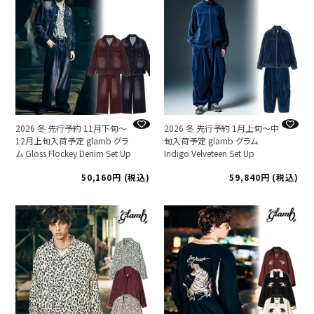
2026 冬 先行予約 11月下旬～
2026 冬 先行予約 1月上旬～中
12月上旬入荷予定 glamb グラ
旬入荷予定 glamb グラム
ム Gloss Flockey Denim Set Up
Indigo Velveteen Set Up
50,160
税込
59,840
税込