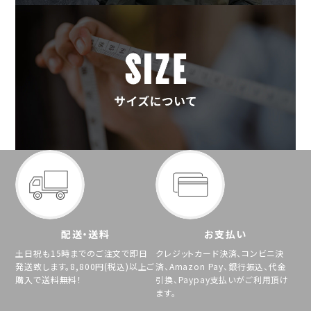
配送・送料
お支払い
土日祝も15時までのご注文で即日
クレジットカード決済、コンビニ決
発送致します。8,800円(税込)以上ご
済、Amazon Pay、銀行振込、代金
購入で送料無料！
引換、Paypay支払いがご利用頂け
ます。