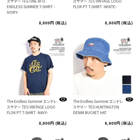
スサマー TES ONE BITE
スサマー TES VINTAGE LOGO
ENDLESS SUMMER T-SHIRT -
FLOK PT T-SHIRT -WHITE-
IVORY-
8,800
税込
8,800
税込
The Endless Summer エンドレ
The Endless Summer エンドレ
スサマー TES VINTAGE LOGO
スサマー TES HUNTINGTON
FLOK PT T-SHIRT -NAVY-
DENIM BUCKET HAT
8,800
税込
6,600
税込