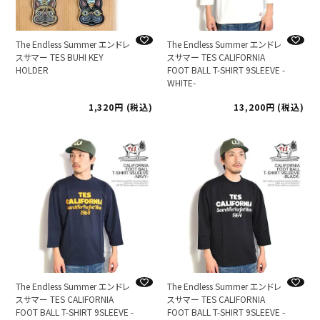
The Endless Summer エンドレ
The Endless Summer エンドレ
スサマー TES BUHI KEY
スサマー TES CALIFORNIA
HOLDER
FOOT BALL T-SHIRT 9SLEEVE -
WHITE-
1,320
税込
13,200
税込
The Endless Summer エンドレ
The Endless Summer エンドレ
スサマー TES CALIFORNIA
スサマー TES CALIFORNIA
FOOT BALL T-SHIRT 9SLEEVE -
FOOT BALL T-SHIRT 9SLEEVE -