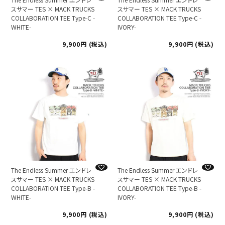
スサマー TES × MACK TRUCKS
スサマー TES × MACK TRUCKS
COLLABORATION TEE Type-C -
COLLABORATION TEE Type-C -
WHITE-
IVORY-
9,900
税込
9,900
税込
The Endless Summer エンドレ
The Endless Summer エンドレ
スサマー TES × MACK TRUCKS
スサマー TES × MACK TRUCKS
COLLABORATION TEE Type-B -
COLLABORATION TEE Type-B -
WHITE-
IVORY-
9,900
税込
9,900
税込