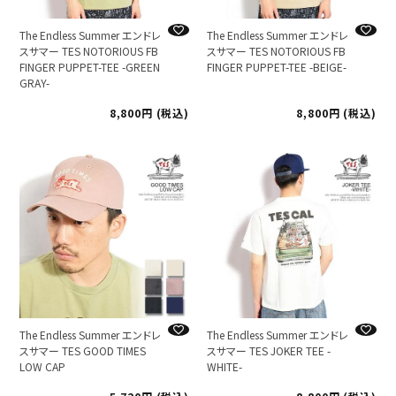
The Endless Summer エンドレ
The Endless Summer エンドレ
スサマー TES NOTORIOUS FB
スサマー TES NOTORIOUS FB
FINGER PUPPET-TEE -GREEN
FINGER PUPPET-TEE -BEIGE-
GRAY-
8,800
税込
8,800
税込
The Endless Summer エンドレ
The Endless Summer エンドレ
スサマー TES GOOD TIMES
スサマー TES JOKER TEE -
LOW CAP
WHITE-