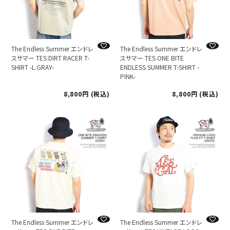
The Endless Summer エンドレ
The Endless Summer エンドレ
スサマー TES DIRT RACER T-
スサマー TES ONE BITE
SHIRT -L.GRAY-
ENDLESS SUMMER T-SHIRT -
PINK-
8,800
税込
8,800
税込
The Endless Summer エンドレ
The Endless Summer エンドレ