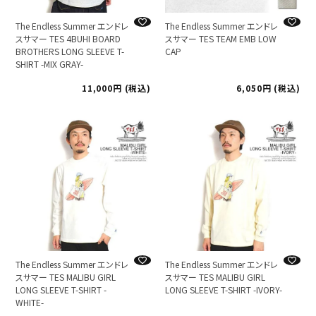
The Endless Summer エンドレ
The Endless Summer エンドレ
スサマー TES 4BUHI BOARD
スサマー TES TEAM EMB LOW
BROTHERS LONG SLEEVE T-
CAP
SHIRT -MIX GRAY-
11,000
税込
6,050
税込
The Endless Summer エンドレ
The Endless Summer エンドレ
スサマー TES MALIBU GIRL
スサマー TES MALIBU GIRL
LONG SLEEVE T-SHIRT -
LONG SLEEVE T-SHIRT -IVORY-
WHITE-