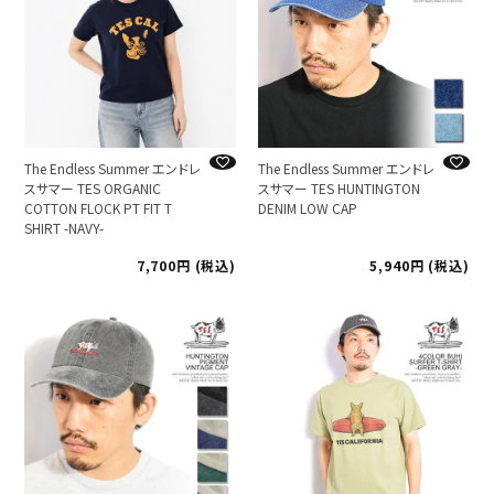
The Endless Summer エンドレ
The Endless Summer エンドレ
スサマー TES ORGANIC
スサマー TES HUNTINGTON
COTTON FLOCK PT FIT T
DENIM LOW CAP
SHIRT -NAVY-
7,700
税込
5,940
税込