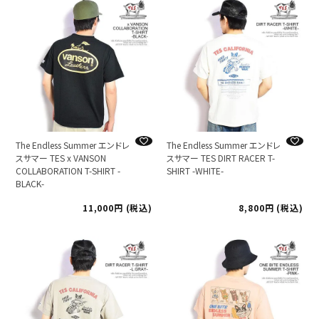
The Endless Summer エンドレ
The Endless Summer エンドレ
スサマー TES x VANSON
スサマー TES DIRT RACER T-
COLLABORATION T-SHIRT -
SHIRT -WHITE-
BLACK-
11,000
税込
8,800
税込