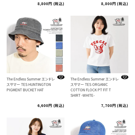
8,800
税込
8,800
税込
The Endless Summer エンドレ
The Endless Summer エンドレ
スサマー TES HUNTINGTON
スサマー TES ORGANIC
PIGMENT BUCKET HAT
COTTON FLOCK PT FIT T
SHIRT -WHITE-
6,600
税込
7,700
税込