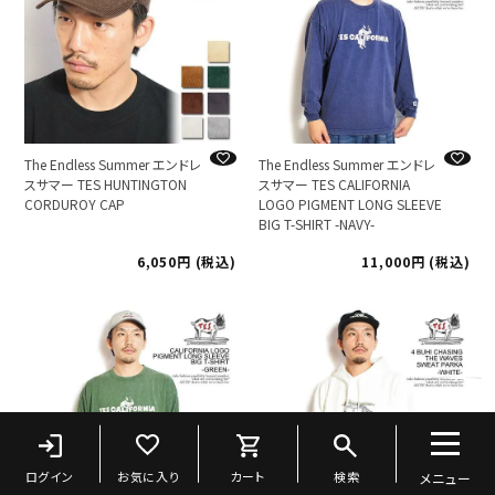
The Endless Summer エンドレ
The Endless Summer エンドレ
スサマー TES HUNTINGTON
スサマー TES CALIFORNIA
CORDUROY CAP
LOGO PIGMENT LONG SLEEVE
BIG T-SHIRT -NAVY-
6,050
税込
11,000
税込