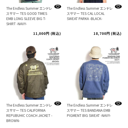
The Endless Summer エンドレ
The Endless Summer エンドレ
スサマー TES GOOD TIMES
スサマー TES CAL LOCAL
EMB LONG SLEEVE BIG T-
SWEAT PARKA -BLACK-
SHIRT -NAVY-
11,000
税込
18,700
税込
The Endless Summer エンドレ
The Endless Summer エンドレ
スサマー TES CALIFORNIA
スサマー TES BANDANA EMB
REPUBUHIC COACH JACKET -
PIGMENT BIG SWEAT -NAVY-
BROWN-