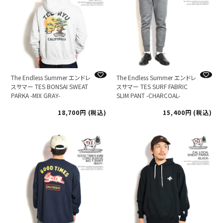
The Endless Summer エンドレ
The Endless Summer エンドレ
スサマー TES BONSAI SWEAT
スサマー TES SURF FABRIC
PARKA -MIX GRAY-
SLIM PANT -CHARCOAL-
18,700
税込
15,400
税込