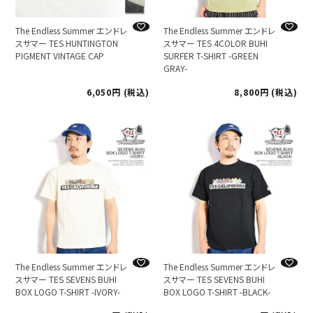
The Endless Summer エンドレ
The Endless Summer エンドレ
スサマー TES HUNTINGTON
スサマー TES 4COLOR BUHI
PIGMENT VINTAGE CAP
SURFER T-SHIRT -GREEN
GRAY-
6,050
税込
8,800
税込
The Endless Summer エンドレ
The Endless Summer エンドレ
スサマー TES SEVENS BUHI
スサマー TES SEVENS BUHI
BOX LOGO T-SHIRT -IVORY-
BOX LOGO T-SHIRT -BLACK-