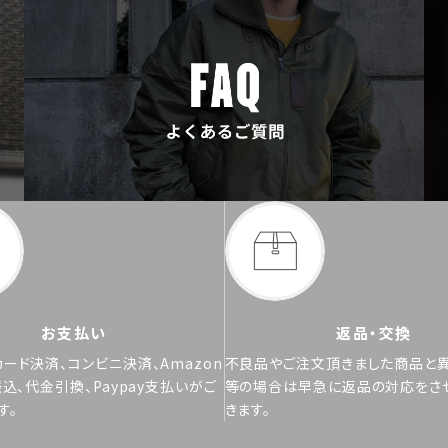
お支払い
返品・交換
ード決済、コンビニ決済、Amazon
不良品やご注文頂きました商品と
振込、代金引換、Paypay支払いがご
等の場合は早急に返品の対応をさ
す。
きます。