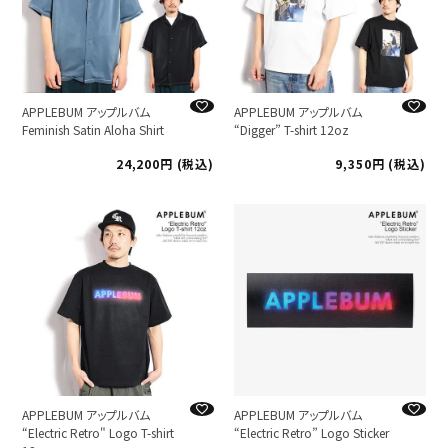
APPLEBUM アップルバム
APPLEBUM アップルバム
Feminish Satin Aloha Shirt
“Digger” T-shirt 12oz
24,200
税込
9,350
税込
APPLEBUM アップルバム
APPLEBUM アップルバム
“Electric Retro" Logo T-shirt
“Electric Retro” Logo Sticker