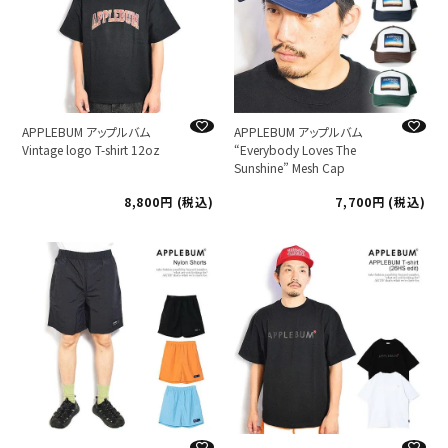
APPLEBUM アップルバム
APPLEBUM アップルバム
Vintage logo T-shirt 12oz
“Everybody Loves The
Sunshine” Mesh Cap
8,800
税込
7,700
税込