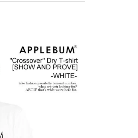
2026
ANGE
glamb – 映画「スター・
先行予
ウォーズ／マンダロリア
ン・アンド・グローグー」カ
プセルコレクション