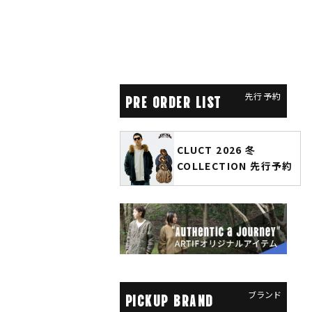
先行予約
PRE ORDER LIST
CLUCT 2026 冬
glamb × 劇場版『チェン
COLLECTION 先行予約
ソーマン レゼ篇』第2弾
先行予約
ブランド
PICKUP BRAND