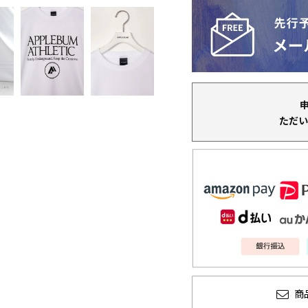
ただい
商