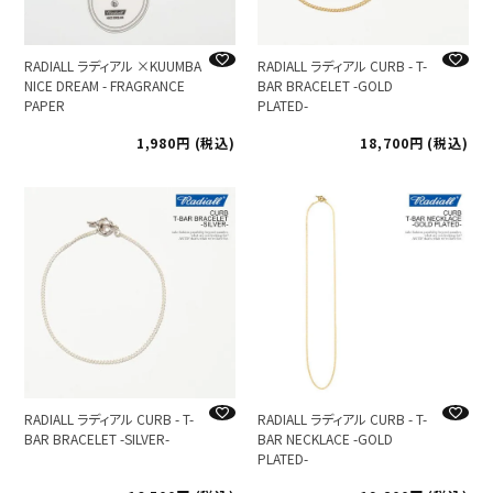
RADIALL ラディアル ×KUUMBA
RADIALL ラディアル CURB - T-
NICE DREAM - FRAGRANCE
BAR BRACELET -GOLD
PAPER
PLATED-
1,980
税込
18,700
税込
RADIALL ラディアル CURB - T-
RADIALL ラディアル CURB - T-
BAR BRACELET -SILVER-
BAR NECKLACE -GOLD
PLATED-