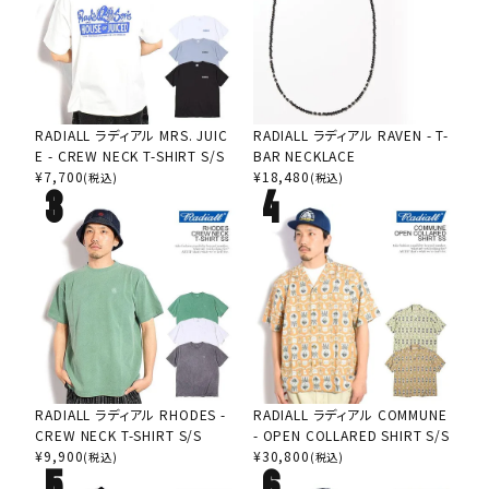
RADIALL ラディアル MRS. JUIC
RADIALL ラディアル RAVEN - T-
E - CREW NECK T-SHIRT S/S
BAR NECKLACE
¥
7,700
¥
18,480
(税込)
(税込)
RADIALL ラディアル RHODES -
RADIALL ラディアル COMMUNE
CREW NECK T-SHIRT S/S
- OPEN COLLARED SHIRT S/S
¥
9,900
¥
30,800
(税込)
(税込)