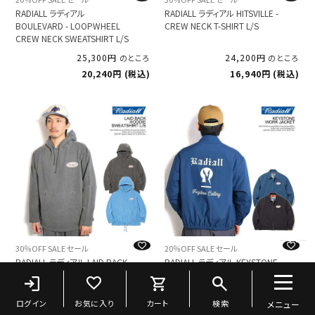
RADIALL ラディアル
RADIALL ラディアル HITSVILLE -
BOULEVARD - LOOPWHEEL
CREW NECK T-SHIRT L/S
CREW NECK SWEATSHIRT L/S
25,300
24,200
のところ
のところ
20,240
税込
16,940
税込
30％OFF SALE セール
20％OFF SALE セール
RADIALL ラディアル LAID BACK -
RADIALL ラディアル KEYSTONE
HOODIE SWEATSHIRT L/S
- WORK JACKET
26,400
49,500
のところ
のところ
18,480
税込
39,600
税込