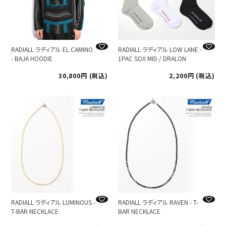
RADIALL ラディアル EL CAMINO
RADIALL ラディアル LOW LANE -
- BAJA HOODIE
1PAC SOX MID / DRALON
30,800
税込
2,200
税込
RADIALL ラディアル LUMINOUS -
RADIALL ラディアル RAVEN - T-
T-BAR NECKLACE
BAR NECKLACE