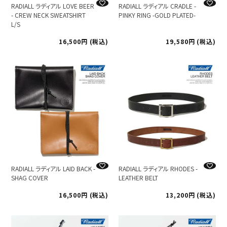
RADIALL ラディアル LOVE BEER
RADIALL ラディアル CRADLE -
- CREW NECK SWEATSHIRT
PINKY RING -GOLD PLATED-
L/S
16,500
税込
19,580
税込
RADIALL ラディアル LAID BACK -
RADIALL ラディアル RHODES -
SHAG COVER
LEATHER BELT
16,500
税込
13,200
税込