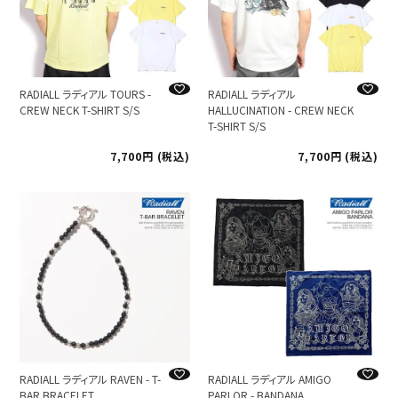
RADIALL ラディアル TOURS -
RADIALL ラディアル
CREW NECK T-SHIRT S/S
HALLUCINATION - CREW NECK
T-SHIRT S/S
7,700
税込
7,700
税込
RADIALL ラディアル RAVEN - T-
RADIALL ラディアル AMIGO
BAR BRACELET
PARLOR - BANDANA