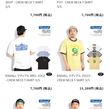
SHOP - CREW NECK T-SHIRT
POT - CREW NECK T-SHIRT
S/S
S/S
7,700
税込
7,700
税込
RADIALL ラディアル MRS. JUICE
RADIALL ラディアル ZIGGY -
- CREW NECK T-SHIRT S/S
CREW NECK T-SHIRT S/S
7,700
税込
13,200
税込