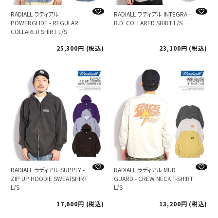
RADIALL ラディアル
RADIALL ラディアル INTEGRA -
POWERGLIDE - REGULAR
B.D. COLLARED SHIRT L/S
COLLARED SHIRT L/S
25,300
税込
23,100
税込
RADIALL ラディアル SUPPLY -
RADIALL ラディアル MUD
ZIP UP HOODIE SWEATSHIRT
GUARD - CREW NECK T-SHIRT
L/S
L/S
17,600
税込
13,200
税込