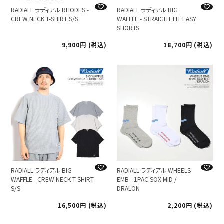
RADIALL ラディアル RHODES -
RADIALL ラディアル BIG
CREW NECK T-SHIRT S/S
WAFFLE - STRAIGHT FIT EASY
SHORTS
9,900
税込
18,700
税込
RADIALL ラディアル BIG
RADIALL ラディアル WHEELS
WAFFLE - CREW NECK T-SHIRT
EMB - 1PAC SOX MID /
S/S
DRALON
16,500
税込
2,200
税込