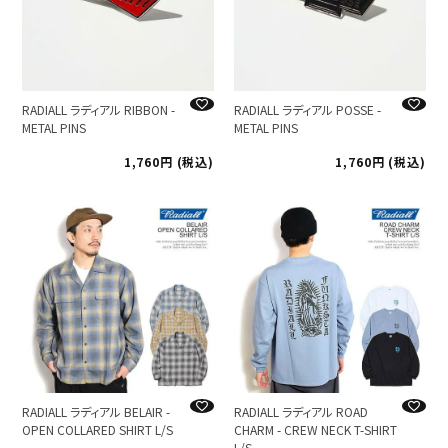
RADIALL ラディアル RIBBON -
RADIALL ラディアル POSSE -
METAL PINS
METAL PINS
1,760
税込
1,760
税込
RADIALL ラディアル BELAIR -
RADIALL ラディアル ROAD
OPEN COLLARED SHIRT L/S
CHARM - CREW NECK T-SHIRT
L/S