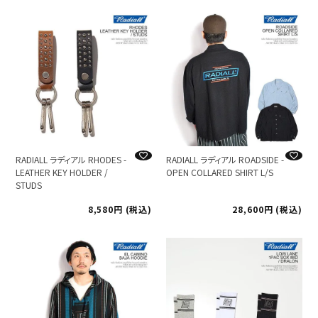
RADIALL ラディアル RHODES -
RADIALL ラディアル ROADSIDE -
LEATHER KEY HOLDER /
OPEN COLLARED SHIRT L/S
STUDS
8,580
税込
28,600
税込