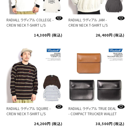
RADIALL ラディアル COLLEGE -
RADIALL ラディアル JAM -
CREW NECK T-SHIRT L/S
CREW NECK T-SHIRT L/S
14,300
税込
26,400
税込
RADIALL ラディアル SQUIRE -
RADIALL ラディアル TRUE DEAL
CREW NECK T-SHIRT L/S
- COMPACT TRUCKER WALLET
24,200
税込
38,500
税込