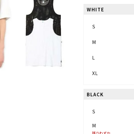
WHITE
S
M
L
XL
BLACK
S
M
残りわずか