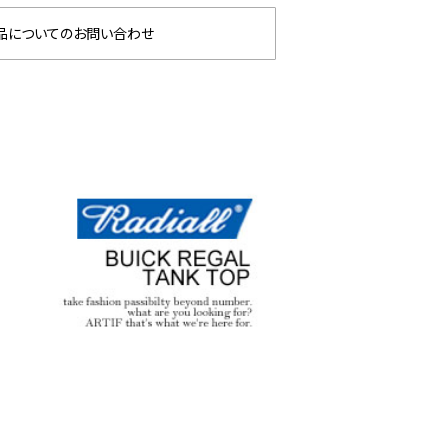
品についてのお問い合わせ
 劇場版『チェン
GLIMCLAP 2026 秋冬
g
ゼ篇』第2弾
1st 先行予約
な