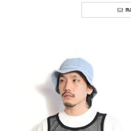
商
冬
CLUCT 2026 冬
glamb ×
COLLECTION 先行予約
ソーマン レ
先行予約