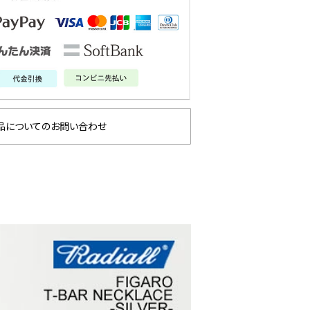
品についてのお問い合わせ
劇場版『チェン
GLIMCLAP 2026 秋冬
gl
篇』第2弾
1st 先行予約