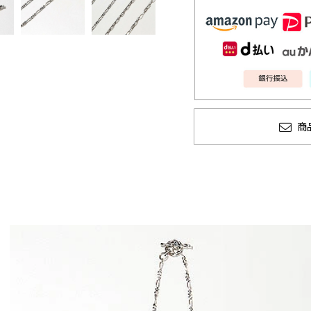
商
CLUCT 2026 冬
glamb × 
COLLECTION 先行予約
ソーマン レゼ