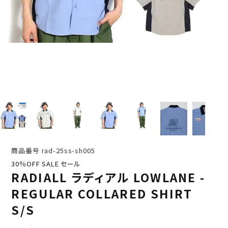
商品番号
rad-25ss-sh005
30％OFF SALE セール
RADIALL ラディアル LOWLANE -
REGULAR COLLARED SHIRT
S/S