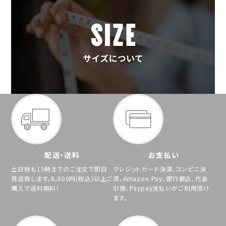
配送・送料
お支払い
土日祝も15時までのご注文で即日
クレジットカード決済、コンビニ決
発送致します。8,800円(税込)以上ご
済、Amazon Pay、銀行振込、代金
購入で送料無料！
引換、Paypay支払いがご利用頂け
ます。