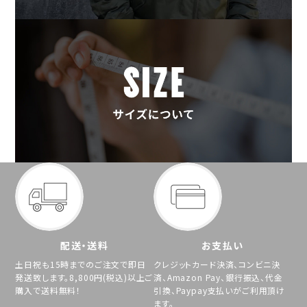
配送・送料
お支払い
土日祝も15時までのご注文で即日
クレジットカード決済、コンビニ決
発送致します。8,800円(税込)以上ご
済、Amazon Pay、銀行振込、代金
購入で送料無料！
引換、Paypay支払いがご利用頂け
ます。