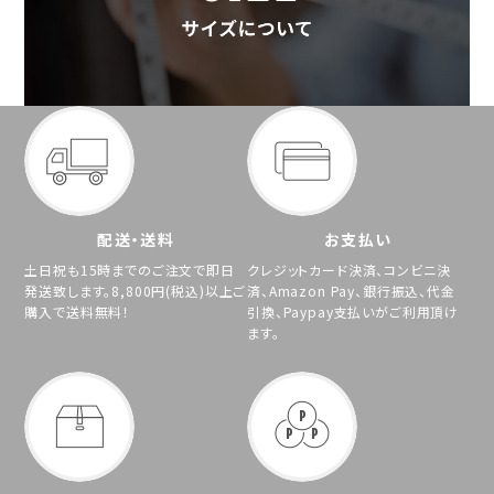
配送・送料
お支払い
土日祝も15時までのご注文で即日
クレジットカード決済、コンビニ決
発送致します。8,800円(税込)以上ご
済、Amazon Pay、銀行振込、代金
購入で送料無料！
引換、Paypay支払いがご利用頂け
ます。