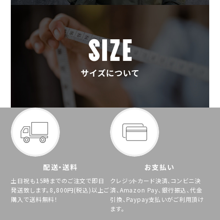
配送・送料
お支払い
土日祝も15時までのご注文で即日
クレジットカード決済、コンビニ決
発送致します。8,800円(税込)以上ご
済、Amazon Pay、銀行振込、代金
購入で送料無料！
引換、Paypay支払いがご利用頂け
ます。