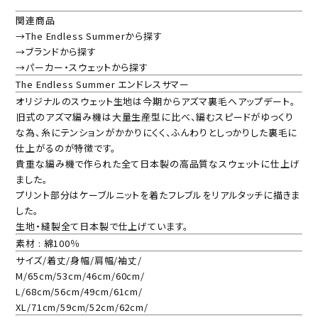
関連商品
→The Endless Summerから探す
→ブランドから探す
→パーカー・スウェットから探す
The Endless Summer エンドレスサマー
オリジナルのスウェット生地は今期からアズマ裏毛へアップデート。
旧式のアズマ編み機は大量生産型に比べ、編むスピードがゆっくり
な為、糸にテンションがかかりにくく、ふんわりとしっかりした裏毛に
仕上がるのが特徴です。
貴重な編み機で作られた全て日本製の高品質なスウェットに仕上げ
ました。
プリント部分はケーブルニットを着たフレブルをリアルタッチに描きま
した。
生地・縫製全て日本製で仕上げています。
素材 : 綿100％
サイズ/着丈/身幅/肩幅/袖丈/
M/65cm/53cm/46cm/60cm/
L/68cm/56cm/49cm/61cm/
XL/71cm/59cm/52cm/62cm/