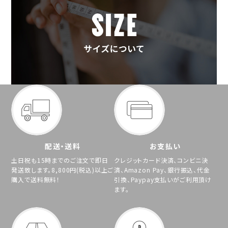
配送・送料
お支払い
土日祝も15時までのご注文で即日
クレジットカード決済、コンビニ決
発送致します。8,800円(税込)以上ご
済、Amazon Pay、銀行振込、代金
購入で送料無料！
引換、Paypay支払いがご利用頂け
ます。