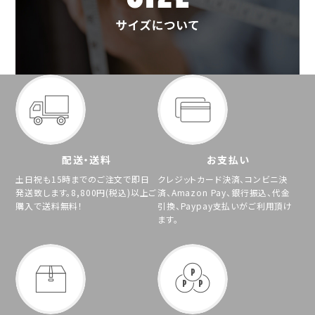
配送・送料
お支払い
土日祝も15時までのご注文で即日
クレジットカード決済、コンビニ決
発送致します。8,800円(税込)以上ご
済、Amazon Pay、銀行振込、代金
購入で送料無料！
引換、Paypay支払いがご利用頂け
ます。