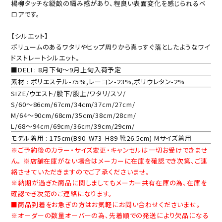
楊柳タッチな縦畝の編み感があり、程良い表面変化を感じられるベ
ロアです。
【シルエット】
ボリュームのあるワタリやヒップ周りから真っすぐ落としたようなワイ
ドストレートシルエット。
■DELI : 8月下旬～9月上旬入荷予定
素材 : ポリエステル-75%,レーヨン-23%,ポリウレタン-2%
SIZE/ウエスト/股下/股上/ワタリ/スソ/
S/60～86cm/67cm/34cm/37cm/27cm/
M/64～90cm/68cm/35cm/38cm/28cm/
L/68～94cm/69cm/36cm/39cm/29cm/
モデル着用 : 175cm(B90-W73-H89 靴26.5cm) Mサイズ着用
※ご予約後のカラー・サイズ変更・キャンセルは一切お受けできませ
ん。 ※店舗在庫がない場合はメーカーに在庫を確認でき次第、ご連
絡させていただきますのでご了承くださいませ。
※納期が過ぎた商品に関しましてもメーカー共有在庫の為、在庫を
確認でき次第のご連絡になります。
■商品到着をお急ぎの方はお気軽にお問い合わせくださいませ。
※オーダーの数量オーバーの為、先着順での発送により欠品になる