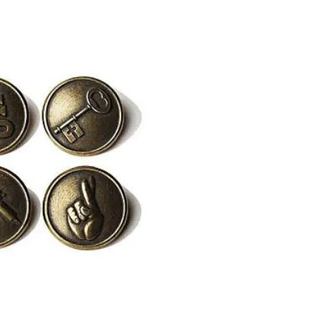
ウォー
ン・ア
プセル