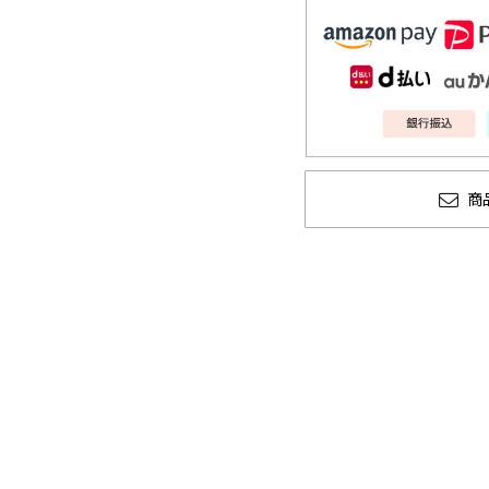
商
glamb × 劇場版『チェン
GLIMCLAP 202
ソーマン レゼ篇』第2弾
1st 先行予約