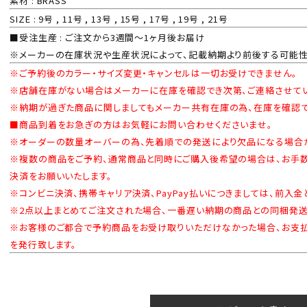
素材 : BRASS
SIZE : 9号 , 11号 , 13号 , 15号 , 17号 , 19号 , 21号
■受注生産 : ご注文から3週間～1ヶ月後お届け
※メーカーの在庫状況や生産状況によって、記載納期より前後する可能性
※ご予約後のカラー・サイズ変更・キャンセルは一切お受けできません。
※店舗在庫がない場合はメーカーに在庫を確認でき次第、ご連絡させてい
※納期が過ぎた商品に関しましてもメーカー共有在庫の為、在庫を確認で
■商品到着をお急ぎの方はお気軽にお問い合わせくださいませ。
※オーダーの数量オーバーの為、先着順での発送により欠品になる場合が
※複数の商品をご予約、通常商品と同時にご購入後希望の場合は、お手数
決済をお願いいたします。
※コンビニ決済、携帯キャリア決済、PayPay払いにつきましては、前入金
※2点以上まとめてご注文された場合、一番遅い納期の商品との同梱発送
※お客様のご都合で予約商品をお受け取りいただけなかった場合、お支
を発行致します。