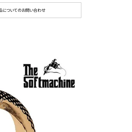
品についてのお問い合わせ
glamb × 劇場版『チェン
GLIMCLAP 2026 秋冬
ソーマン レゼ篇』第2弾
1st 先行予約
先行予約