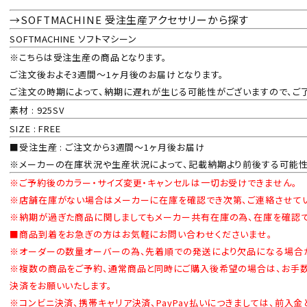
→SOFTMACHINE 受注生産アクセサリーから探す
SOFTMACHINE ソフトマシーン
※こちらは受注生産の商品となります。
ご注文後およそ3週間～1ヶ月後のお届けとなります。
ご注文の時期によって、納期に遅れが生じる可能性がございますので、ご
素材 : 925SV
SIZE : FREE
■受注生産 : ご注文から3週間～1ヶ月後お届け
※メーカーの在庫状況や生産状況によって、記載納期より前後する可能性
※ご予約後のカラー・サイズ変更・キャンセルは一切お受けできません。
※店舗在庫がない場合はメーカーに在庫を確認でき次第、ご連絡させてい
※納期が過ぎた商品に関しましてもメーカー共有在庫の為、在庫を確認で
■商品到着をお急ぎの方はお気軽にお問い合わせくださいませ。
※オーダーの数量オーバーの為、先着順での発送により欠品になる場合が
※複数の商品をご予約、通常商品と同時にご購入後希望の場合は、お手数
決済をお願いいたします。
※コンビニ決済、携帯キャリア決済、PayPay払いにつきましては、前入金