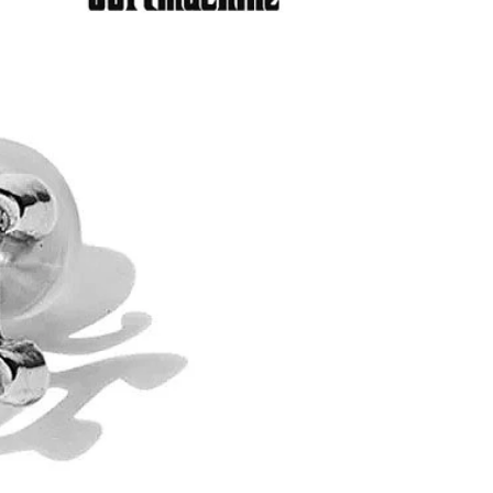
先行
ウォーズ／マンダロリア
ン・アンド・グローグー」カ
プセルコレクション