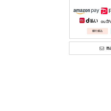
商
GLIMCLAP 2026 秋冬
SOFTMACHIN