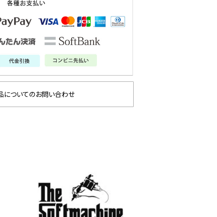
品についてのお問い合わせ
E 2026
ANG
glamb – 映画「スター・