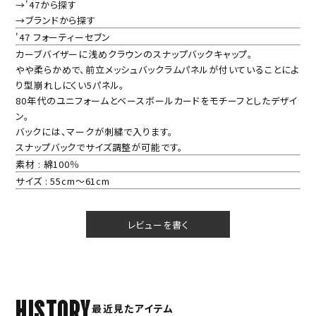
→'47から探す
→ブランドから探す
'47 フォーティーセブン
カーブバイザーに浅めクラウンのスナップバックキャップ。
やや柔らかめで、前立メッシュバックラムパネルが付いていることによ
り型崩れしにくい5パネル。
80年代のユニフォームとベースボールカードをモチーフとしたデザイ
ン。
バックには、マークが刺繍で入ります。
スナップバックでサイズ調整が可能です。
素材 : 綿100％
サイズ : 55cm～61cm
レビューを書く
HISTORY
最近見たアイテム