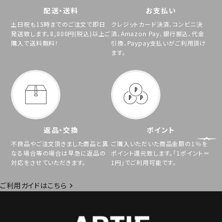
配送・送料
お支払い
土日祝も15時までのご注文で即日
クレジットカード決済、コンビニ決
発送致します。8,800円(税込)以上ご
済、Amazon Pay、銀行振込、代金
購入で送料無料！
引換、Paypay支払いがご利用頂け
ます。
返品・交換
ポイント
不良品やご注文頂きました商品と異
ご購入いただいた商品金額の1％を
なる場合等の場合は早急に返品の
ポイント還元致します。「1ポイント＝
対応をさせていただきます。
1円」でご利用可能です。
ご利用ガイドはこちら