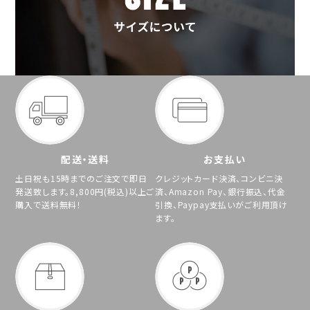
配送・送料
お支払い
土日祝も15時までのご注文で即日
クレジットカード決済、コンビニ決
発送致します。8,800円(税込)以上ご
済、Amazon Pay、銀行振込、代金
購入で送料無料！
引換、Paypay支払いがご利用頂け
ます。