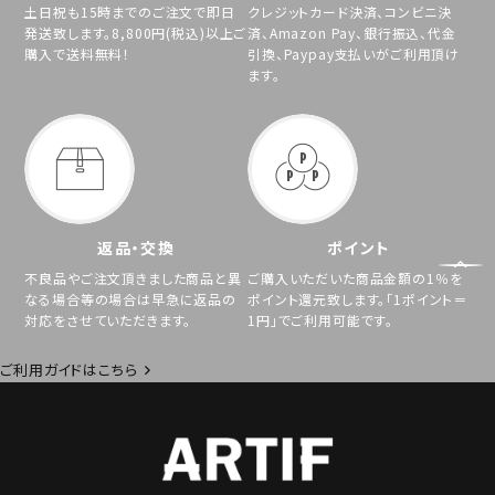
土日祝も15時までのご注文で即日
クレジットカード決済、コンビニ決
発送致します。8,800円(税込)以上ご
済、Amazon Pay、銀行振込、代金
購入で送料無料！
引換、Paypay支払いがご利用頂け
ます。
返品・交換
ポイント
不良品やご注文頂きました商品と異
ご購入いただいた商品金額の1％を
なる場合等の場合は早急に返品の
ポイント還元致します。「1ポイント＝
対応をさせていただきます。
1円」でご利用可能です。
ご利用ガイドはこちら