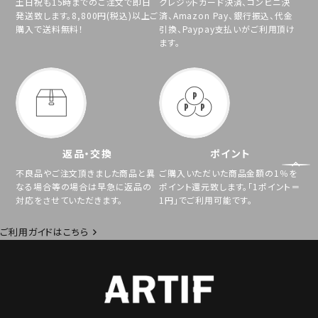
土日祝も15時までのご注文で即日
クレジットカード決済、コンビニ決
発送致します。8,800円(税込)以上ご
済、Amazon Pay、銀行振込、代金
購入で送料無料！
引換、Paypay支払いがご利用頂け
ます。
返品・交換
ポイント
不良品やご注文頂きました商品と異
ご購入いただいた商品金額の1％を
なる場合等の場合は早急に返品の
ポイント還元致します。「1ポイント＝
対応をさせていただきます。
1円」でご利用可能です。
ご利用ガイドはこちら