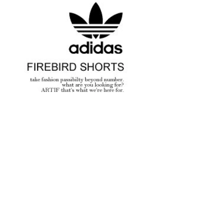
SOFTMACHINE 2026
glamb – 映画「スター・
秋冬 先行予約
ウォーズ／マンダロリア
ン・アンド・グローグー」カ
プセルコレクション