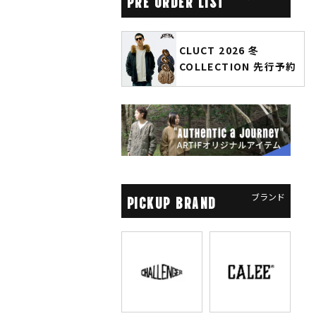
PRE ORDER LIST
6 秋冬
CLUCT 2026 冬
glamb
COLLECTION 先行予約
ソーマン
先行予
ブランド
PICKUP BRAND