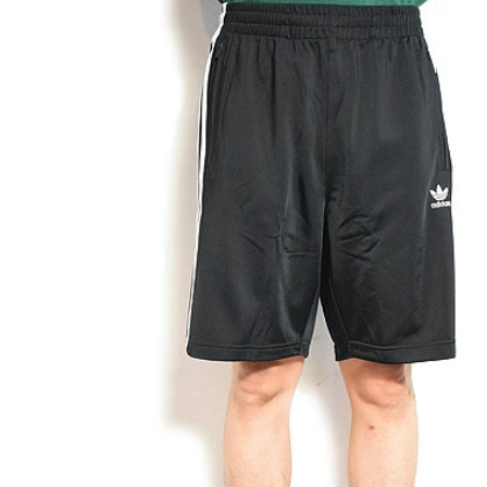
 × 劇場版『チェン
GLIMCLAP 2026 秋冬
 レゼ篇』第2弾
1st 先行予約
約