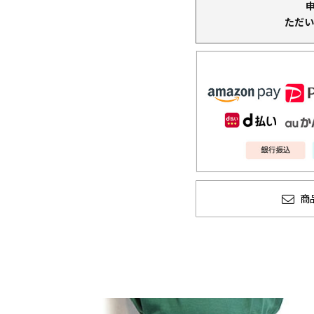
ただい
商