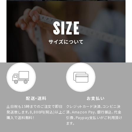
配送・送料
お支払い
土日祝も15時までのご注文で即日
クレジットカード決済、コンビニ決
発送致します。8,800円(税込)以上ご
済、Amazon Pay、銀行振込、代金
購入で送料無料！
引換、Paypay支払いがご利用頂け
ます。