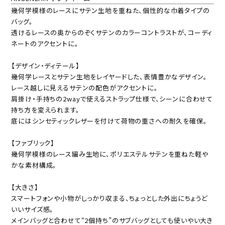
幾何学模様のレースにサテン生地を重ねた、個性的な巾着タイプの
バッグ。
透けるレースの奥からのぞくサテンのカラーコントラストが、コーディ
ネートのアクセントに。
【デザイン・ディテール】
幾何学レースとサテン生地をレイヤードした、表情豊かなデザイン。
レース越しに見えるサテンの配色がアクセントに。
肩掛け・手持ちの2wayで使えるストラップ仕様で、シーンに合わせて
持ち方を変えられます。
底にはシンセティックレザーを付けて荷物の重さへの耐久を確保。
【ファブリック】
幾何学模様のレース編み生地に、ポリエステルサテンを重ねた軽や
かな素材構成。
【大きさ】
スマートフォンや小物がしっかり収まる、ちょっとした外出にちょうど
いいサイズ感。
メインバッグと合わせて“2個持ち”のサブバッグとしても使いやい大き