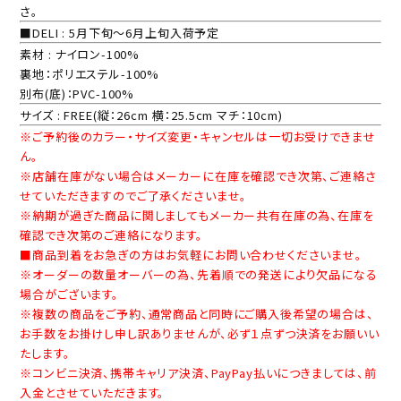
さ。
■DELI : 5月下旬～6月上旬入荷予定
素材 : ナイロン-100%
裏地：ポリエステル-100%
別布(底)：PVC-100%
サイズ : FREE(縦：26cm 横：25.5cm マチ：10cm)
※ご予約後のカラー・サイズ変更・キャンセルは一切お受けできませ
ん。
※店舗在庫がない場合はメーカーに在庫を確認でき次第、ご連絡さ
せていただきますのでご了承くださいませ。
※納期が過ぎた商品に関しましてもメーカー共有在庫の為、在庫を
確認でき次第のご連絡になります。
■商品到着をお急ぎの方はお気軽にお問い合わせくださいませ。
※オーダーの数量オーバーの為、先着順での発送により欠品になる
場合がございます。
※複数の商品をご予約、通常商品と同時にご購入後希望の場合は、
お手数をお掛けし申し訳ありませんが、必ず１点ずつ決済をお願いい
たします。
※コンビニ決済、携帯キャリア決済、PayPay払いにつきましては、前
入金とさせていただきます。