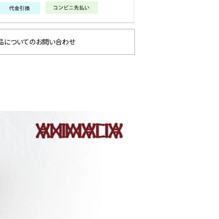
品についてのお問い合わせ
 2026
ANG
glamb – 映画「スター・
先行
ウォーズ／マンダロリア
ン・アンド・グローグー」カ
プセルコレクション