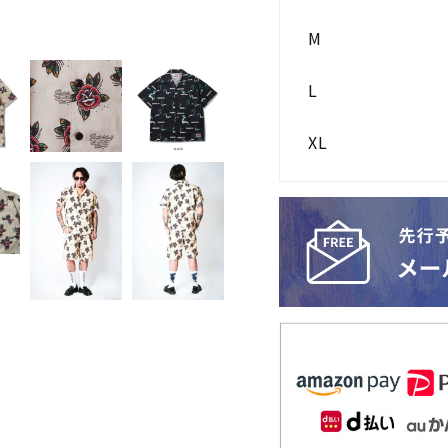
M
L
XL