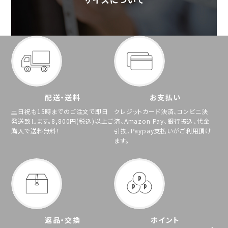
配送・送料
お支払い
土日祝も15時までのご注文で即日
クレジットカード決済、コンビニ決
発送致します。8,800円(税込)以上ご
済、Amazon Pay、銀行振込、代金
購入で送料無料！
引換、Paypay支払いがご利用頂け
ます。
返品・交換
ポイント