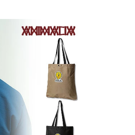
E 2026
AN
glamb – 映画「スター・
先
ウォーズ／マンダロリア
ン・アンド・グローグー」カ
プセルコレクション