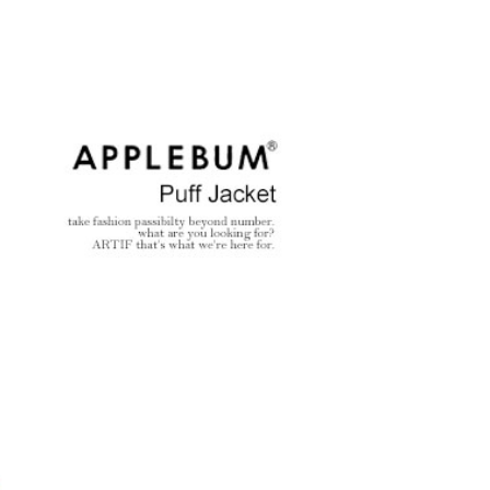
劇場版『チェン
GLIMCLAP 2026 秋冬
g
篇』第2弾
1st 先行予約
な