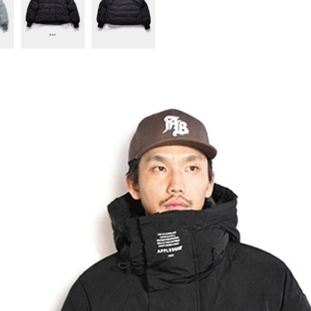
冬
glamb × 劇場版『チェン
GLI
N 先行予約
ソーマン レゼ篇』第2弾
1s
先行予約