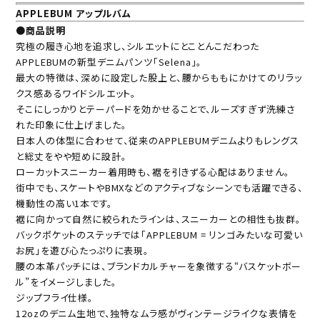
APPLEBUM アップルバム
●商品説明
究極の履き心地を追求し、シルエットにとことんこだわった
APPLEBUMの新型デニムパンツ「Selena」。
最大の特徴は、深めに設定した股上と、腰からももにかけてのリラッ
クス感あるワイドシルエット。
そこにしっかりとテーパードを効かせることで、ルーズすぎず洗練さ
れた印象に仕上げました。
日本人の体型に合わせて、従来のAPPLEBUMデニムよりもレングス
と総丈をやや短めに設計。
ローカットスニーカー着用時も、裾を引きずる心配はありません。
街中でも、スケートやBMXなどのアクティブなシーンでも活躍できる、
機動性の高い1本です。
裾に向かって自然に絞られたラインは、スニーカーとの相性も抜群。
バックポケットのステッチでは「APPLEBUM = リンゴみたいな可愛い
お尻」を遊び心たっぷりに表現。
腰の本革パッチには、ブランドカルチャーを象徴する“バスケットボー
ル”をイメージしました。
ジップフライ仕様。
12ozのデニム生地で、独特なムラ感がヴィンテージライクな表情を