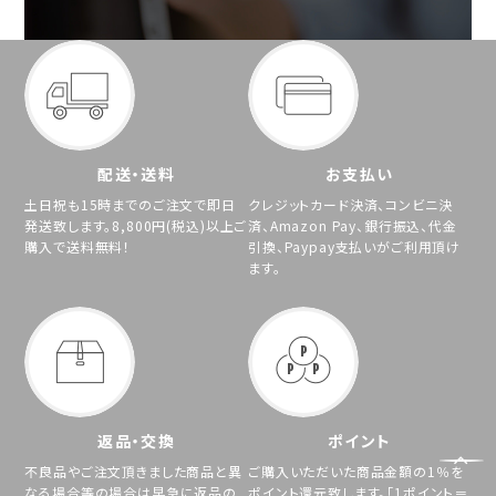
配送・送料
お支払い
土日祝も15時までのご注文で即日
クレジットカード決済、コンビニ決
発送致します。8,800円(税込)以上ご
済、Amazon Pay、銀行振込、代金
購入で送料無料！
引換、Paypay支払いがご利用頂け
ます。
返品・交換
ポイント
不良品やご注文頂きました商品と異
ご購入いただいた商品金額の1％を
なる場合等の場合は早急に返品の
ポイント還元致します。「1ポイント＝