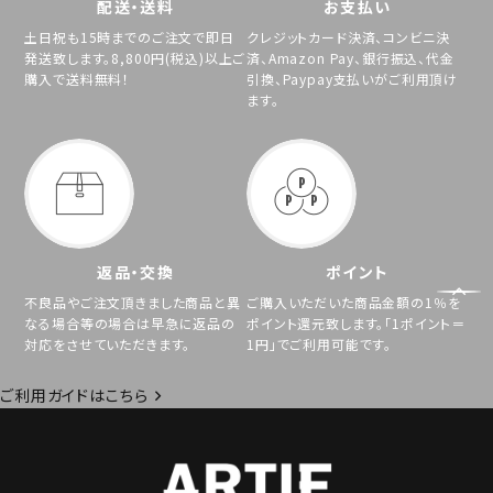
配送・送料
お支払い
土日祝も15時までのご注文で即日
クレジットカード決済、コンビニ決
発送致します。8,800円(税込)以上ご
済、Amazon Pay、銀行振込、代金
購入で送料無料！
引換、Paypay支払いがご利用頂け
ます。
返品・交換
ポイント
不良品やご注文頂きました商品と異
ご購入いただいた商品金額の1％を
なる場合等の場合は早急に返品の
ポイント還元致します。「1ポイント＝
対応をさせていただきます。
1円」でご利用可能です。
ご利用ガイドはこちら