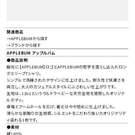
関連商品
→APPLEBUMから探す
→ブランドから探す
APPLEBUM アップルバム
●商品説明
胸元に【APPLEBUM】ロゴとAPPLEBUMの哲学を落とし込んだロン
グスリーブTシャツ。
シンプルで洗練されたデザインに仕上げました。 耐久性と快適さを
両立し、大人のカジュアルスタイルにふさわしい仕上がりです。
生地は、12ozというウルトラヘビーな天竺生地を使用したオリジナ
ルボディ。
身幅とアームホールを広げ、着丈はやや短めに仕上げました。
滑らかな肌触りの生地感、シルエットをこだわり抜いたオリジナリテ
ィ溢れる1枚です。
●素材
綿100％