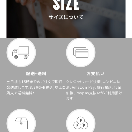
配送・送料
お支払い
土日祝も15時までのご注文で即日
クレジットカード決済、コンビニ決
発送致します。8,800円(税込)以上ご
済、Amazon Pay、銀行振込、代金
購入で送料無料！
引換、Paypay支払いがご利用頂け
ます。