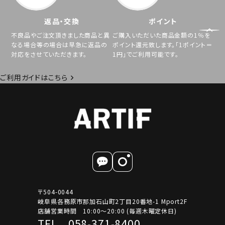
返品・交換
ポイント
不良品やご注文頂きました商品と異
ご購入いただいた商品金額の1％を
なる場合等の場合は早急に返品の
ポイント還元致します。「1ポイント＝
対応をさせていただきます。
1円」でご利用可能です。
ご利用ガイドはこちら
〒504-0044
岐阜県各務原市那加石山町2丁目20番地-1 Mport2F
店舗営業時間 10:00～20:00 (毎週木曜定休日)
TEL 058-371-8400