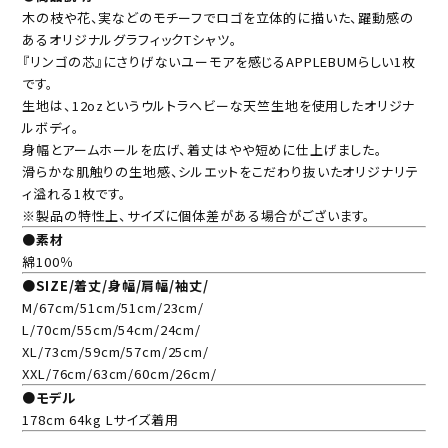
木の枝や花、実などのモチーフでロゴを立体的に描いた、躍動感の
あるオリジナルグラフィックTシャツ。
『リンゴの芯』にさりげないユーモアを感じるAPPLEBUMらしい1枚
です。
生地は、12ozというウルトラヘビーな天竺生地を使用したオリジナ
ルボディ。
身幅とアームホールを広げ、着丈はやや短めに仕上げました。
滑らかな肌触りの生地感、シルエットをこだわり抜いたオリジナリテ
ィ溢れる1枚です。
※製品の特性上、サイズに個体差がある場合がございます。
●素材
綿100％
●SIZE/着丈/身幅/肩幅/袖丈/
M/67cm/51cm/51cm/23cm/
L/70cm/55cm/54cm/24cm/
XL/73cm/59cm/57cm/25cm/
XXL/76cm/63cm/60cm/26cm/
●モデル
178cm 64kg Lサイズ着用