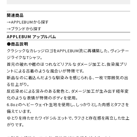
関連商品
→APPLEBUMから探す
→ブランドから探す
APPLEBUM アップルバム
●商品説明
クラシックなカレッジロゴをAPPLEBUM流に再構築した、ヴィンテー
ジライクなTシャツ。
首元の破れや裾のほつれなどリアルなダメージ加工と、抜染風プリ
ントによる古着のような風合いが特徴です。
新品なのに着込んだような馴染みを感じられる、一枚で雰囲気の出
る仕上がり。
反応染めによる深みのある発色と、ダメージ加工が生み出す経年変
化のような表情が特徴のボディを使用。
6.8ozのヘビーウェイト生地を使用し、しっかりとした肉感とタフさを
備えています。
ゆとりを持たせたワイドシルエットで、ラフさと存在感を両立した仕上
がりです。