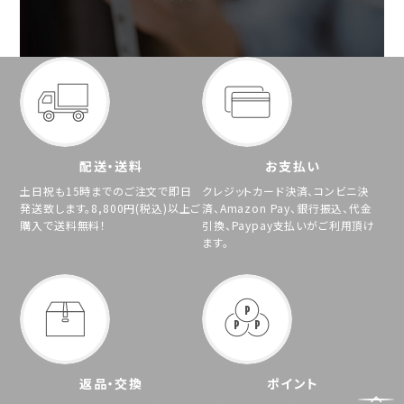
配送・送料
お支払い
土日祝も15時までのご注文で即日
クレジットカード決済、コンビニ決
発送致します。8,800円(税込)以上ご
済、Amazon Pay、銀行振込、代金
購入で送料無料！
引換、Paypay支払いがご利用頂け
ます。
返品・交換
ポイント